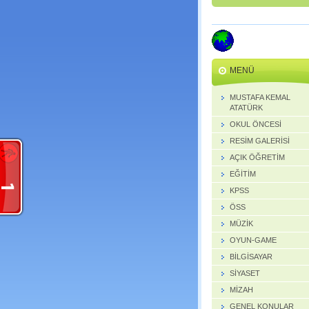
MENÜ
MUSTAFA KEMAL
ATATÜRK
OKUL ÖNCESİ
RESİM GALERİSİ
AÇIK ÖĞRETİM
EĞİTİM
KPSS
ÖSS
MÜZİK
OYUN-GAME
BİLGİSAYAR
SİYASET
MİZAH
GENEL KONULAR