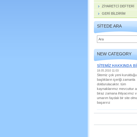
ZİYARETCİ DEFTERİ
GERİ BİLDİRİM
SITEDE ARA
NEW CATEGORY
SİTEMİZ HAKKINDA Bİ
18.05.2010 11:03
Sitemiz çok yeni kurulduğu 
başlıkların içeriği zamanla
doldurulacaktır. tüm
kaynaklarımız mevcuttur 
biraz zamana ihtiyacımız v
umarım faydalı bir site olm
başarırız