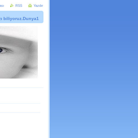
ası
RSS
Yazdır
zı biliyoruz.Dunya1