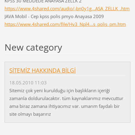
KPSS 30 MEDDEDE ANAYASA ZELLK 2
https://www.4shared.com/audio/-bn0y1g...ASA_ZELLK_.htm
JAVA Mobil - Cep kpss polis pmyo Anayasa 2009
https://www.4shared.com/file/Hv3_Npl4...s_polis_pm.htm
New category
SİTEMİZ HAKKINDA BİLGİ
18.05.2010 11:03
Sitemiz çok yeni kurulduğu için başlıkların içeriği
zamanla doldurulacaktır. tüm kaynaklarımız mevcuttur
ama biraz zamana ihtiyacımız var. umarım faydalı bir
site olmayı başarırız